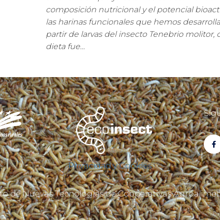
composición nutricional y el potencial bioact
las harinas funcionales que hemos desarroll
partir de larvas del insecto Tenebrio molitor, 
dieta fue…
Síg
Privacidad y Cookies
to de Nuevas Tecnologías de Cooperativas Agroalimen