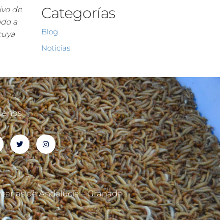
Categorías
ivo de
ado a
Blog
cuya
Noticias
uenos
tarias de Andalucía – Granada