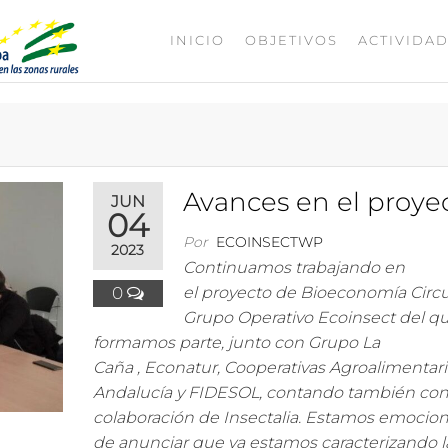
INICIO
OBJETIVOS
ACTIVIDA
ECOINSECT
Avances en el proye
JUN
04
Por
ECOINSECTWP
2023
Continuamos trabajando en
0
el proyecto de Bioeconomía Circu
Grupo Operativo Ecoinsect del q
formamos parte, junto con Grupo La
Caña , Econatur, Cooperativas Agroalimentar
Andalucía y FIDESOL, contando también con
colaboración de Insectalia. Estamos emocio
de anunciar que ya estamos caracterizando l